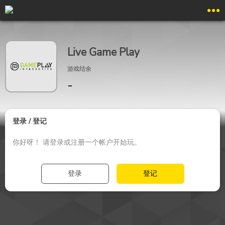
Live Game Play
游戏结余
-
登录 / 登记
你好呀！ 请登录或注册一个帐户开始玩。
登录
登记